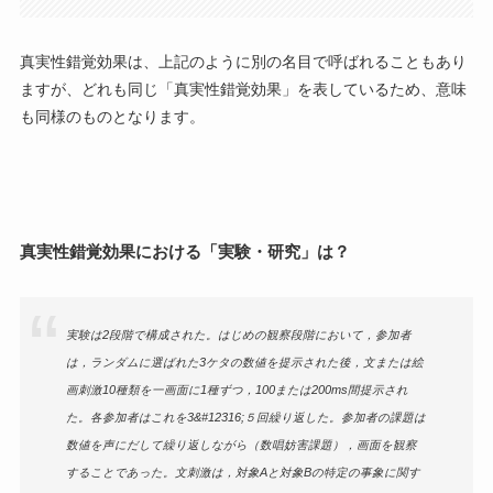
真実性錯覚効果は、上記のように別の名目で呼ばれることもあり
ますが、どれも同じ「真実性錯覚効果」を表しているため、意味
も同様のものとなります。
真実性錯覚効果における「実験・研究」は？
実験は2段階で構成された。はじめの観察段階において，参加者
は，ランダムに選ばれた3ケタの数値を提示された後，文または絵
画刺激10種類を一画面に1種ずつ，100または200ms間提示され
た。各参加者はこれを3&#12316;５回繰り返した。参加者の課題は
数値を声にだして繰り返しながら（数唱妨害課題），画面を観察
することであった。文刺激は，対象Aと対象Bの特定の事象に関す