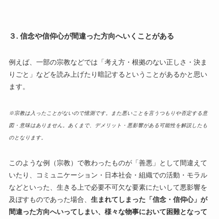
３. 信念や信仰心が間違った方向へいくことがある
例えば、一部の宗教などでは「考え方・根拠のない正しさ・決ま
りごと」などを読み上げたり暗記するということがあるかと思い
ます。
※宗教は入ったことがないので憶測です。また悪いことを言うつもりや否定する意
図・意味はありません。あくまで、デメリット・悪影響がある可能性を解説したも
のとなります。
このような例（宗教）で教わったものが「善悪」として間違えて
いたり、コミュニケーション・日本社会・組織での活動・モラル
などといった、生きる上で必要不可欠な要素にたいして悪影響を
及ぼすものであった場合、
生まれてしまった「信念・信仰心」が
間違った方向へいってしまい、様々な物事において困難となって