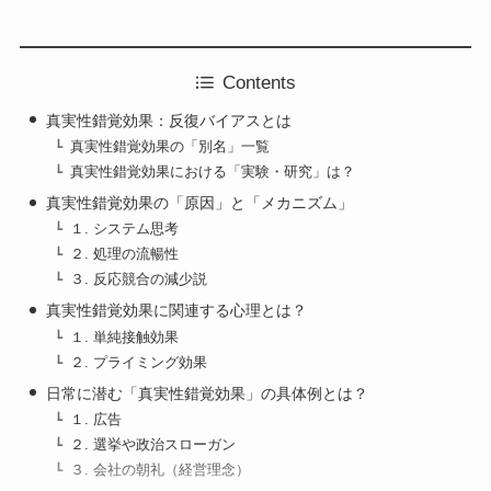
Contents
真実性錯覚効果：反復バイアスとは
真実性錯覚効果の「別名」一覧
真実性錯覚効果における「実験・研究」は？
真実性錯覚効果の「原因」と「メカニズム」
１. システム思考
２. 処理の流暢性
３. 反応競合の減少説
真実性錯覚効果に関連する心理とは？
１. 単純接触効果
２. プライミング効果
日常に潜む「真実性錯覚効果」の具体例とは？
１. 広告
２. 選挙や政治スローガン
３. 会社の朝礼（経営理念）