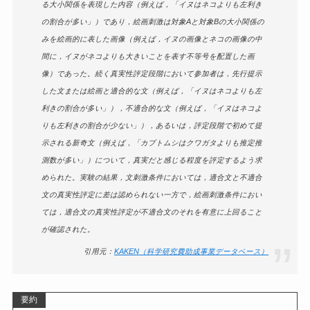
る大小関係を表現した内容（例えば，「イヌはネコよりも左利き
の割合が多い」）であり，絵画刺激は対象Aと対象Bの大小関係の
みを絵画的に表した画像（例えば，イヌの画像とネコの画像の中
間に，イヌがネコよりも大きいことを表す不等号を配置した画
像）であった。続く真実性評定段階において参加者は，先行提示
した文または絵画と適合的な文（例えば，「イヌはネコよりも左
利きの割合が多い」），不適合的な文（例えば，「イヌはネコよ
りも左利きの割合が少ない」），あるいは，評定段階で初めて提
示される新奇文（例えば，「カブトムシはクワガタよりも推定推
測数が多い」）について，真実だと感じる程度を評定するよう求
められた。実験の結果，文刺激条件においては，適合文と不適合
文の真実性評定に差は認められない一方で，絵画刺激条件におい
ては，適合文の真実性評定が不適合文のそれを有意に上回ること
が確認された。
引用元：
KAKEN（科学研究費助成事業データベース）
要約