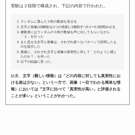
実験は２段階で構成され、下記の内容で行われた。
ランダムに選んだ３桁の数値を見せる
文字と画像(10種類)を1つの画面に1種類ずつ0.1〜0.2秒間みせる
被験者にはランダムの３桁の数値を声に出してもらいながら
「２」を行った
また見せる文字と画像は、それぞれ様々なパターンで説明したも
のを提示した
最後に、それぞれ文字と画像の真実性に対して「どのように感じ
たのか？」を伺った
以下の結論に至った。
結果、
文字（難しい情報）は「どの内容に対しても真実性にお
ける差は少ない」という一方で、画像（一目でわかる簡単な情
報）においては『文字に比べて「真実性が高い」と評価される
ことが多い』ということがわかった。