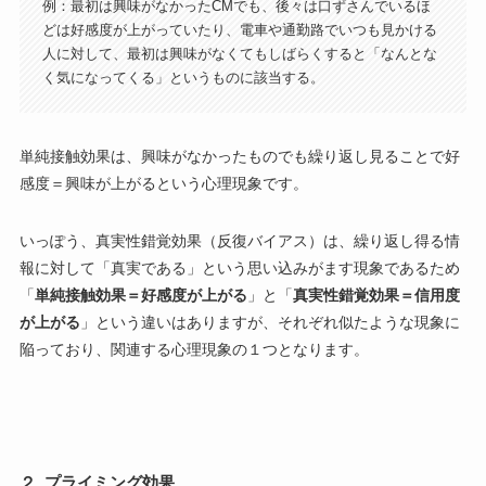
例：最初は興味がなかったCMでも、後々は口ずさんでいるほ
どは好感度が上がっていたり、電車や通勤路でいつも見かける
人に対して、最初は興味がなくてもしばらくすると「なんとな
く気になってくる」というものに該当する。
単純接触効果は、興味がなかったものでも繰り返し見ることで好
感度＝興味が上がるという心理現象です。
いっぽう、真実性錯覚効果（反復バイアス）は、繰り返し得る情
報に対して「真実である」という思い込みがます現象であるため
「
単純接触効果＝好感度が上がる
」と「
真実性錯覚効果＝信用度
が上がる
」という違いはありますが、それぞれ似たような現象に
陥っており、関連する心理現象の１つとなります。
２. プライミング効果