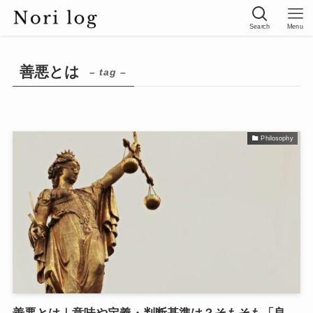
Search
Menu
善悪とは
– tag –
Philosophy